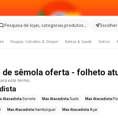
Pesquisa de lojas, categorias,produtos...
Escolher
dim
Roupas, Calcados & Despor
Beleza & Saude
Outros
de sêmola oferta - folheto at
ara este termo.
dista
x Atacadista
Sorvete
Max Atacadista
Sushi
Max Atacadista
Pi
O
Max Atacadista
Hambúrguer
Max Atacadista
Açaí