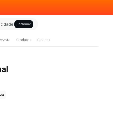
 cidade
Confirmar
Revista
Produtos
Cidades
ual
zza