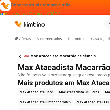
Folhetos atuais sempre à mão
Adicionar ao Chrome - GRÁTIS
Ofertas
Supermercados
Eletronicos
Casa & Jar
Max Atacadista Macarrão de sêmola
Max Atacadista Macarrão 
Não foi possível encontrar quaisquer resultados p
Mais produtos em Max Ataca
Max Atacadista
Café
Max Atacadista
Celulares
Ma
Max Atacadista
Nintendo Switch
Max Atacadista
LEG