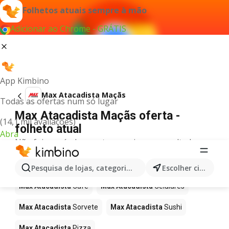
Folhetos atuais sempre à mão
Adicionar ao Chrome - GRÁTIS
App Kimbino
Max Atacadista Maçãs
Todas as ofertas num só lugar
Max Atacadista Maçãs oferta -
(14,1 mil avaliações)
folheto atual
Abra
Não foi possível encontrar quaisquer resultados
para este termo.
Mais produtos em Max Atacadista
Pesquisa de lojas, categorias,produtos...
Escolher cidade
Max Atacadista
Café
Max Atacadista
Celulares
Max Atacadista
Sorvete
Max Atacadista
Sushi
Max Atacadista
Pizza