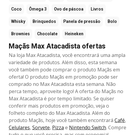
Coco
Ômega 3
Ovo de páscoa
Livros
Whisky
Brinquedos
Panela de pressão
Bolo
Brownies
Chocolate
Heineken
Maçãs Max Atacadista ofertas
Na loja Max Atacadista, você encontrará uma ampla
variedade de produtos. Além disso, esta semana
você também pode comprar o produto Maçãs em
oferta! O produto Maçãs em promoção pode ser
comprado no Max Atacadista esta semana. Não
perca tempo, aproveite logo! A oferta do Maçãs no
Max Atacadista é por tempo limitado. Se quiser
conferir mais produtos em promoção, veja o
folheto completo do Max Atacadista. Além do
produto Maçãs, hoje você também encontrará
Café
,
Celulares
,
Sorvete
,
Pizza
e
Nintendo Switch
. Compre
tudo o que você precisa, mas com economia!