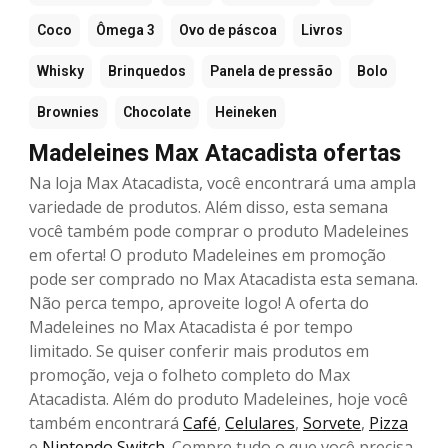
Coco
Ômega 3
Ovo de páscoa
Livros
Whisky
Brinquedos
Panela de pressão
Bolo
Brownies
Chocolate
Heineken
Madeleines Max Atacadista ofertas
Na loja Max Atacadista, você encontrará uma ampla
variedade de produtos. Além disso, esta semana
você também pode comprar o produto Madeleines
em oferta! O produto Madeleines em promoção
pode ser comprado no Max Atacadista esta semana.
Não perca tempo, aproveite logo! A oferta do
Madeleines no Max Atacadista é por tempo
limitado. Se quiser conferir mais produtos em
promoção, veja o folheto completo do Max
Atacadista. Além do produto Madeleines, hoje você
também encontrará
Café
,
Celulares
,
Sorvete
,
Pizza
e
Nintendo Switch
. Compre tudo o que você precisa,