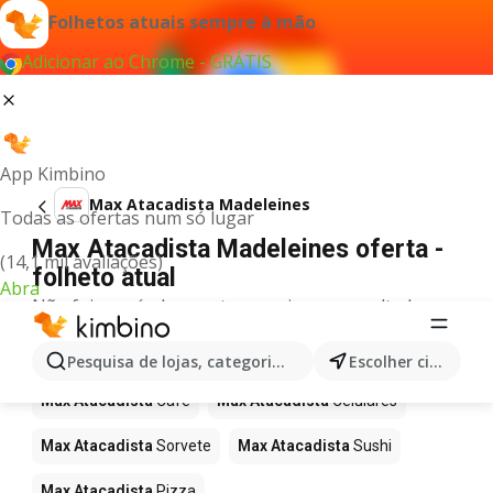
Folhetos atuais sempre à mão
Adicionar ao Chrome - GRÁTIS
App Kimbino
Max Atacadista Madeleines
Todas as ofertas num só lugar
Max Atacadista Madeleines oferta -
(14,1 mil avaliações)
folheto atual
Abra
Não foi possível encontrar quaisquer resultados
para este termo.
Mais produtos em Max Atacadista
Pesquisa de lojas, categorias,produtos...
Escolher cidade
Max Atacadista
Café
Max Atacadista
Celulares
Max Atacadista
Sorvete
Max Atacadista
Sushi
Max Atacadista
Pizza