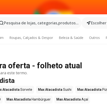
Pesquisa de lojas, categorias,produtos...
Escolher
dim
Roupas, Calçados & Despor
Beleza & Saúde
Outros
 oferta - folheto atual
ara este termo.
dista
x Atacadista
Sorvete
Max Atacadista
Sushi
Max Atacadista
Pi
O
Max Atacadista
Hambúrguer
Max Atacadista
Açaí