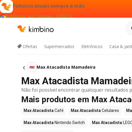
Folhetos atuais sempre à mão
Adicionar ao Chrome - GRÁTIS
Ofertas
Supermercados
Eletrônicos
Casa & Jar
Max Atacadista Mamadeira
Max Atacadista Mamadeira
Não foi possível encontrar quaisquer resultados p
Mais produtos em Max Ataca
Max Atacadista
Café
Max Atacadista
Celulares
Ma
Max Atacadista
Nintendo Switch
Max Atacadista
LEG