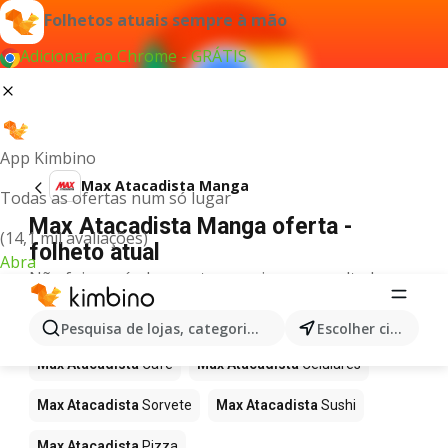
Folhetos atuais sempre à mão
Adicionar ao Chrome - GRÁTIS
App Kimbino
Max Atacadista Manga
Todas as ofertas num só lugar
Max Atacadista Manga oferta -
(14,1 mil avaliações)
folheto atual
Abra
Não foi possível encontrar quaisquer resultados
para este termo.
Mais produtos em Max Atacadista
Pesquisa de lojas, categorias,produtos...
Escolher cidade
Max Atacadista
Café
Max Atacadista
Celulares
Max Atacadista
Sorvete
Max Atacadista
Sushi
Max Atacadista
Pizza