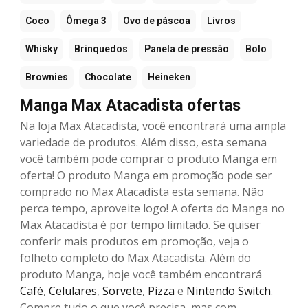
Coco
Ômega 3
Ovo de páscoa
Livros
Whisky
Brinquedos
Panela de pressão
Bolo
Brownies
Chocolate
Heineken
Manga Max Atacadista ofertas
Na loja Max Atacadista, você encontrará uma ampla
variedade de produtos. Além disso, esta semana
você também pode comprar o produto Manga em
oferta! O produto Manga em promoção pode ser
comprado no Max Atacadista esta semana. Não
perca tempo, aproveite logo! A oferta do Manga no
Max Atacadista é por tempo limitado. Se quiser
conferir mais produtos em promoção, veja o
folheto completo do Max Atacadista. Além do
produto Manga, hoje você também encontrará
Café
,
Celulares
,
Sorvete
,
Pizza
e
Nintendo Switch
.
Compre tudo o que você precisa, mas com