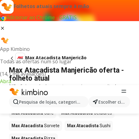
Folhetos atuais sempre à mão
Adicionar ao Chrome - GRÁTIS
App Kimbino
Max Atacadista Manjericão
Todas as ofertas num só lugar
Max Atacadista Manjericão oferta -
(14,1 mil avaliações)
folheto atual
Abra
Não foi possível encontrar quaisquer resultados
para este termo.
Mais produtos em Max Atacadista
Pesquisa de lojas, categorias,produtos...
Escolher cidade
Max Atacadista
Café
Max Atacadista
Celulares
Max Atacadista
Sorvete
Max Atacadista
Sushi
Max Atacadista
Pizza