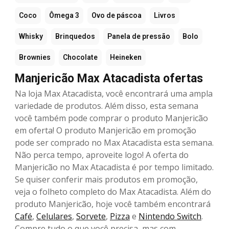
Coco
Ômega 3
Ovo de páscoa
Livros
Whisky
Brinquedos
Panela de pressão
Bolo
Brownies
Chocolate
Heineken
Manjericão Max Atacadista ofertas
Na loja Max Atacadista, você encontrará uma ampla
variedade de produtos. Além disso, esta semana
você também pode comprar o produto Manjericão
em oferta! O produto Manjericão em promoção
pode ser comprado no Max Atacadista esta semana.
Não perca tempo, aproveite logo! A oferta do
Manjericão no Max Atacadista é por tempo limitado.
Se quiser conferir mais produtos em promoção,
veja o folheto completo do Max Atacadista. Além do
produto Manjericão, hoje você também encontrará
Café
,
Celulares
,
Sorvete
,
Pizza
e
Nintendo Switch
.
Compre tudo o que você precisa, mas com