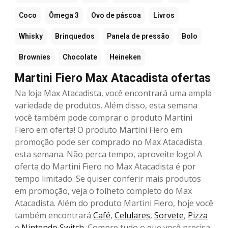
Coco
Ômega 3
Ovo de páscoa
Livros
Whisky
Brinquedos
Panela de pressão
Bolo
Brownies
Chocolate
Heineken
Martini Fiero Max Atacadista ofertas
Na loja Max Atacadista, você encontrará uma ampla
variedade de produtos. Além disso, esta semana
você também pode comprar o produto Martini
Fiero em oferta! O produto Martini Fiero em
promoção pode ser comprado no Max Atacadista
esta semana. Não perca tempo, aproveite logo! A
oferta do Martini Fiero no Max Atacadista é por
tempo limitado. Se quiser conferir mais produtos
em promoção, veja o folheto completo do Max
Atacadista. Além do produto Martini Fiero, hoje você
também encontrará
Café
,
Celulares
,
Sorvete
,
Pizza
e
Nintendo Switch
. Compre tudo o que você precisa,