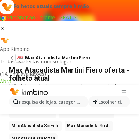
Folhetos atuais sempre à mão
Adicionar ao Chrome - GRÁTIS
App Kimbino
Max Atacadista Martini Fiero
Todas as ofertas num só lugar
Max Atacadista Martini Fiero oferta -
(14,1 mil avaliações)
folheto atual
Abra
Não foi possível encontrar quaisquer resultados
para este termo.
Mais produtos em Max Atacadista
Pesquisa de lojas, categorias,produtos...
Escolher cidade
Max Atacadista
Café
Max Atacadista
Celulares
Max Atacadista
Sorvete
Max Atacadista
Sushi
Max Atacadista
Pizza