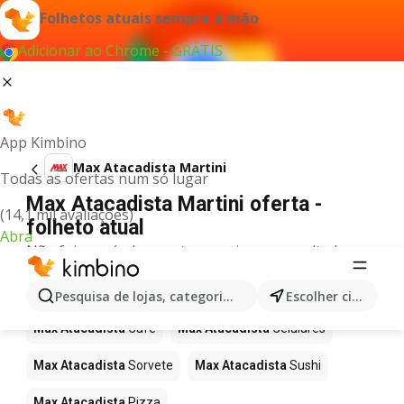
Folhetos atuais sempre à mão
Adicionar ao Chrome - GRÁTIS
App Kimbino
Max Atacadista Martini
Todas as ofertas num só lugar
Max Atacadista Martini oferta -
(14,1 mil avaliações)
folheto atual
Abra
Não foi possível encontrar quaisquer resultados
para este termo.
Mais produtos em Max Atacadista
Pesquisa de lojas, categorias,produtos...
Escolher cidade
Max Atacadista
Café
Max Atacadista
Celulares
Max Atacadista
Sorvete
Max Atacadista
Sushi
Max Atacadista
Pizza