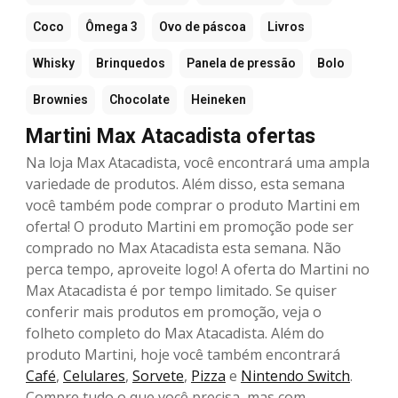
Coco
Ômega 3
Ovo de páscoa
Livros
Whisky
Brinquedos
Panela de pressão
Bolo
Brownies
Chocolate
Heineken
Martini Max Atacadista ofertas
Na loja Max Atacadista, você encontrará uma ampla
variedade de produtos. Além disso, esta semana
você também pode comprar o produto Martini em
oferta! O produto Martini em promoção pode ser
comprado no Max Atacadista esta semana. Não
perca tempo, aproveite logo! A oferta do Martini no
Max Atacadista é por tempo limitado. Se quiser
conferir mais produtos em promoção, veja o
folheto completo do Max Atacadista. Além do
produto Martini, hoje você também encontrará
Café
,
Celulares
,
Sorvete
,
Pizza
e
Nintendo Switch
.
Compre tudo o que você precisa, mas com