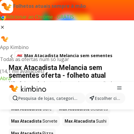
Folhetos atuais sempre à mão
Adicionar ao Chrome - GRÁTIS
App Kimbino
Max Atacadista Melancia sem sementes
Todas as ofertas num só lugar
Max Atacadista Melancia sem
(14,1 mil avaliações)
sementes oferta - folheto atual
Abra
Não foi possível encontrar quaisquer resultados
para este termo.
Mais produtos em Max Atacadista
Pesquisa de lojas, categorias,produtos...
Escolher cidade
Max Atacadista
Café
Max Atacadista
Celulares
Max Atacadista
Sorvete
Max Atacadista
Sushi
Max Atacadista
Pizza