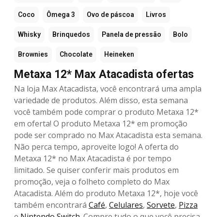
Coco
Ômega 3
Ovo de páscoa
Livros
Whisky
Brinquedos
Panela de pressão
Bolo
Brownies
Chocolate
Heineken
Metaxa 12* Max Atacadista ofertas
Na loja Max Atacadista, você encontrará uma ampla
variedade de produtos. Além disso, esta semana
você também pode comprar o produto Metaxa 12*
em oferta! O produto Metaxa 12* em promoção
pode ser comprado no Max Atacadista esta semana.
Não perca tempo, aproveite logo! A oferta do
Metaxa 12* no Max Atacadista é por tempo
limitado. Se quiser conferir mais produtos em
promoção, veja o folheto completo do Max
Atacadista. Além do produto Metaxa 12*, hoje você
também encontrará
Café
,
Celulares
,
Sorvete
,
Pizza
e
Nintendo Switch
. Compre tudo o que você precisa,