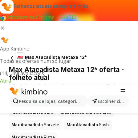
Folhetos atuais sempre à mão
Adicionar ao Chrome - GRÁTIS
App Kimbino
Max Atacadista Metaxa 12*
Todas as ofertas num só lugar
Max Atacadista Metaxa 12* oferta -
(14,1 mil avaliações)
folheto atual
Abra
Não foi possível encontrar quaisquer resultados
para este termo.
Mais produtos em Max Atacadista
Pesquisa de lojas, categorias,produtos...
Escolher cidade
Max Atacadista
Café
Max Atacadista
Celulares
Max Atacadista
Sorvete
Max Atacadista
Sushi
Max Atacadista
Pizza