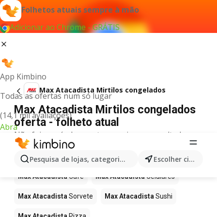
Folhetos atuais sempre à mão
Adicionar ao Chrome - GRÁTIS
App Kimbino
Max Atacadista Mirtilos congelados
Todas as ofertas num só lugar
Max Atacadista Mirtilos congelados
(14,1 mil avaliações)
oferta - folheto atual
Abra
Não foi possível encontrar quaisquer resultados
para este termo.
Mais produtos em Max Atacadista
Pesquisa de lojas, categorias,produtos...
Escolher cidade
Max Atacadista
Café
Max Atacadista
Celulares
Max Atacadista
Sorvete
Max Atacadista
Sushi
Max Atacadista
Pizza