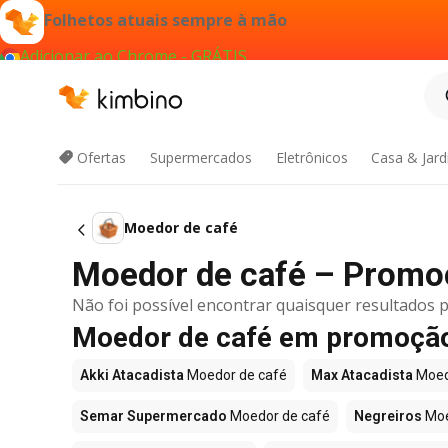
Folhetos atuais sempre à mão
Adicionar ao Chrome - GRÁTIS
Ofertas
Supermercados
Eletrônicos
Casa & Jar
Moedor de café
Moedor de café – Promo
Não foi possível encontrar quaisquer resultados p
Moedor de café em promoção
Akki Atacadista
Moedor de café
Max Atacadista
Moed
Semar Supermercado
Moedor de café
Negreiros
Moe