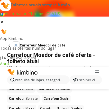
Folhetos atuais sempre à mão
Adicionar ao Chrome - GRÁTIS
App Kimbino
Carrefour Moedor de café
Todas as ofertas num só lugar
Carrefour Moedor de café oferta -
(14,1 mil avaliações)
folheto atual
Abra
Não foi possível encontrar quaisquer resultados
para este termo.
Mais produtos em Carrefour
Pesquisa de lojas, categorias,produtos...
Escolher cidade
Carrefour
Café
Carrefour
Celulares
Carrefour
Sorvete
Carrefour
Sushi
Carrefour
Pizza
Carrefour
Nintendo Switch