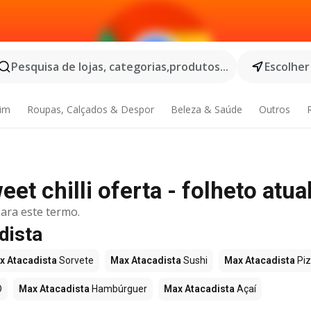
Pesquisa de lojas, categorias,produtos...
Escolher
dim
Roupas, Calçados & Despor
Beleza & Saúde
Outros
t chilli oferta - folheto atua
ara este termo.
dista
x Atacadista
Sorvete
Max Atacadista
Sushi
Max Atacadista
Pi
O
Max Atacadista
Hambúrguer
Max Atacadista
Açaí