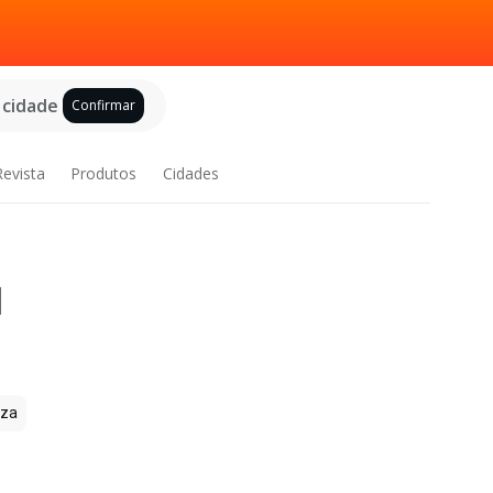
 cidade
Confirmar
Revista
Produtos
Cidades
l
zza