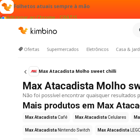
Folhetos atuais sempre à mão
Adicionar ao Chrome - GRÁTIS
Ofertas
Supermercados
Eletrônicos
Casa & Jar
Max Atacadista Molho sweet chilli
Max Atacadista Molho swee
Não foi possível encontrar quaisquer resultados p
Mais produtos em Max Ataca
Max Atacadista
Café
Max Atacadista
Celulares
Ma
Max Atacadista
Nintendo Switch
Max Atacadista
LEG