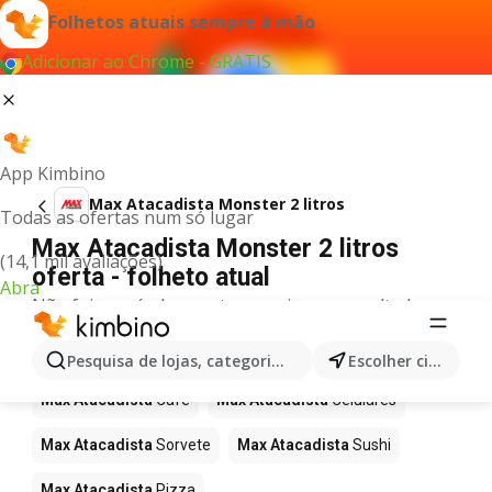
Folhetos atuais sempre à mão
Adicionar ao Chrome - GRÁTIS
App Kimbino
Max Atacadista Monster 2 litros
Todas as ofertas num só lugar
Max Atacadista Monster 2 litros
(14,1 mil avaliações)
oferta - folheto atual
Abra
Não foi possível encontrar quaisquer resultados
para este termo.
Mais produtos em Max Atacadista
Pesquisa de lojas, categorias,produtos...
Escolher cidade
Max Atacadista
Café
Max Atacadista
Celulares
Max Atacadista
Sorvete
Max Atacadista
Sushi
Max Atacadista
Pizza