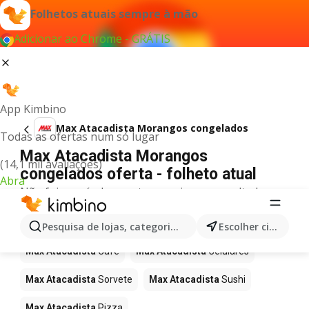
Folhetos atuais sempre à mão
Adicionar ao Chrome - GRÁTIS
App Kimbino
Max Atacadista Morangos congelados
Todas as ofertas num só lugar
Max Atacadista Morangos
(14,1 mil avaliações)
congelados oferta - folheto atual
Abra
Não foi possível encontrar quaisquer resultados
para este termo.
Mais produtos em Max Atacadista
Pesquisa de lojas, categorias,produtos...
Escolher cidade
Max Atacadista
Café
Max Atacadista
Celulares
Max Atacadista
Sorvete
Max Atacadista
Sushi
Max Atacadista
Pizza