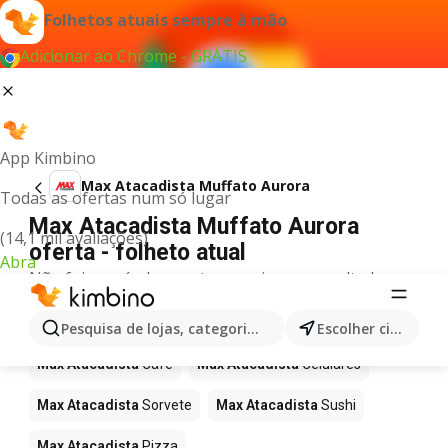
Folhetos atuais sempre à mão
Adicionar ao Chrome - GRÁTIS
App Kimbino
Max Atacadista Muffato Aurora
Todas as ofertas num só lugar
Max Atacadista Muffato Aurora
(14,1 mil avaliações)
oferta - folheto atual
Abra
Não foi possível encontrar quaisquer resultados
para este termo.
Mais produtos em Max Atacadista
Pesquisa de lojas, categorias,produtos...
Escolher cidade
Max Atacadista
Café
Max Atacadista
Celulares
Max Atacadista
Sorvete
Max Atacadista
Sushi
Max Atacadista
Pizza