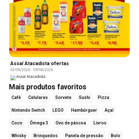
Assaí Atacadista ofertas
03/08/2026
-
09/08/2026
Assaí Atacadista
Mais produtos favoritos
Café
Celulares
Sorvete
Sushi
Pizza
Nintendo Switch
LEGO
Hambúrguer
Açaí
Coco
Ômega 3
Ovo de páscoa
Livros
Whisky
Brinquedos
Panela de pressão
Bolo