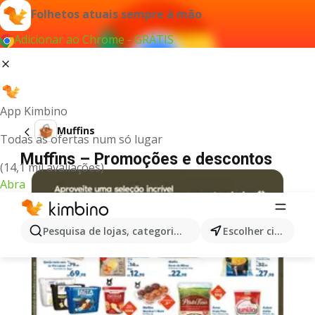
Folhetos atuais sempre à mão
Adicionar ao Chrome - GRÁTIS
App Kimbino
Muffins
Todas as ofertas num só lugar
Muffins – Promoções e descontos
(14,1 mil avaliações)
Abra
Pesquisa de lojas, categorias,produtos...
Escolher cidade