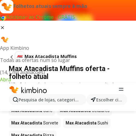
Folhetos atuais sempre à mão
Adicionar ao Chrome - GRÁTIS
App Kimbino
Max Atacadista Muffins
Todas as ofertas num só lugar
Max Atacadista Muffins oferta -
(14,1 mil avaliações)
folheto atual
Abra
Não foi possível encontrar quaisquer resultados
para este termo.
Mais produtos em Max Atacadista
Pesquisa de lojas, categorias,produtos...
Escolher cidade
Max Atacadista
Café
Max Atacadista
Celulares
Max Atacadista
Sorvete
Max Atacadista
Sushi
Max Atacadista
Pizza