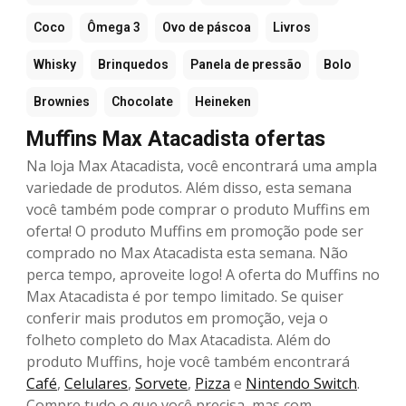
Coco
Ômega 3
Ovo de páscoa
Livros
Whisky
Brinquedos
Panela de pressão
Bolo
Brownies
Chocolate
Heineken
Muffins Max Atacadista ofertas
Na loja Max Atacadista, você encontrará uma ampla
variedade de produtos. Além disso, esta semana
você também pode comprar o produto Muffins em
oferta! O produto Muffins em promoção pode ser
comprado no Max Atacadista esta semana. Não
perca tempo, aproveite logo! A oferta do Muffins no
Max Atacadista é por tempo limitado. Se quiser
conferir mais produtos em promoção, veja o
folheto completo do Max Atacadista. Além do
produto Muffins, hoje você também encontrará
Café
,
Celulares
,
Sorvete
,
Pizza
e
Nintendo Switch
.
Compre tudo o que você precisa, mas com