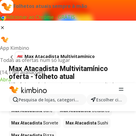
Folhetos atuais sempre à mão
Adicionar ao Chrome - GRÁTIS
App Kimbino
Max Atacadista Multivitamínico
Todas as ofertas num só lugar
Max Atacadista Multivitamínico
(14,1 mil avaliações)
oferta - folheto atual
Abra
Não foi possível encontrar quaisquer resultados
para este termo.
Mais produtos em Max Atacadista
Pesquisa de lojas, categorias,produtos...
Escolher cidade
Max Atacadista
Café
Max Atacadista
Celulares
Max Atacadista
Sorvete
Max Atacadista
Sushi
Max Atacadista
Pizza