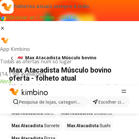
Folhetos atuais sempre à mão
Adicionar ao Chrome - GRÁTIS
App Kimbino
Max Atacadista Músculo bovino
Todas as ofertas num só lugar
Max Atacadista Músculo bovino
(14,1 mil avaliações)
oferta - folheto atual
Abra
Não foi possível encontrar quaisquer resultados
para este termo.
Mais produtos em Max Atacadista
Pesquisa de lojas, categorias,produtos...
Escolher cidade
Max Atacadista
Café
Max Atacadista
Celulares
Max Atacadista
Sorvete
Max Atacadista
Sushi
Max Atacadista
Pizza