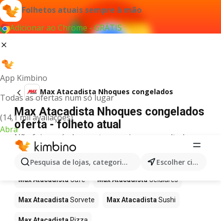
Folhetos atuais sempre à mão
Adicionar ao Chrome - GRÁTIS
App Kimbino
Max Atacadista Nhoques congelados
Todas as ofertas num só lugar
Max Atacadista Nhoques congelados
(14,1 mil avaliações)
oferta - folheto atual
Abra
Não foi possível encontrar quaisquer resultados
para este termo.
Mais produtos em Max Atacadista
Pesquisa de lojas, categorias,produtos...
Escolher cidade
Max Atacadista
Café
Max Atacadista
Celulares
Max Atacadista
Sorvete
Max Atacadista
Sushi
Max Atacadista
Pizza