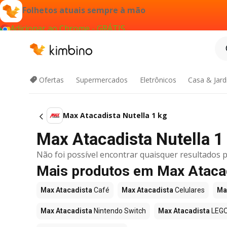
Folhetos atuais sempre à mão
Adicionar ao Chrome - GRÁTIS
Ofertas
Supermercados
Eletrônicos
Casa & Jar
Max Atacadista Nutella 1 kg
Max Atacadista Nutella 1 
Não foi possível encontrar quaisquer resultados p
Mais produtos em Max Ataca
Max Atacadista
Café
Max Atacadista
Celulares
Ma
Max Atacadista
Nintendo Switch
Max Atacadista
LEG