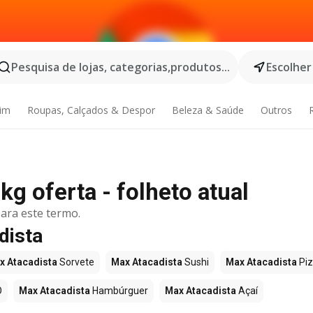
Pesquisa de lojas, categorias,produtos...
Escolher
dim
Roupas, Calçados & Despor
Beleza & Saúde
Outros
kg oferta - folheto atual
ara este termo.
dista
x Atacadista
Sorvete
Max Atacadista
Sushi
Max Atacadista
Pi
O
Max Atacadista
Hambúrguer
Max Atacadista
Açaí