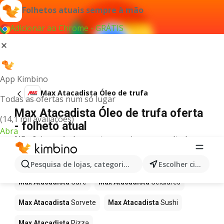
Folhetos atuais sempre à mão
Adicionar ao Chrome - GRÁTIS
App Kimbino
Max Atacadista Óleo de trufa
Todas as ofertas num só lugar
Max Atacadista Óleo de trufa oferta
(14,1 mil avaliações)
- folheto atual
Abra
Não foi possível encontrar quaisquer resultados
para este termo.
Mais produtos em Max Atacadista
Pesquisa de lojas, categorias,produtos...
Escolher cidade
Max Atacadista
Café
Max Atacadista
Celulares
Max Atacadista
Sorvete
Max Atacadista
Sushi
Max Atacadista
Pizza