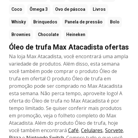
Coco
Ômega 3
Ovo de páscoa
Livros
Whisky
Brinquedos
Panela de pressão
Bolo
Brownies
Chocolate
Heineken
Óleo de trufa Max Atacadista ofertas
Na loja Max Atacadista, você encontrará uma ampla
variedade de produtos. Além disso, esta semana
você também pode comprar o produto Óleo de
trufa em oferta! O produto Óleo de trufa em
promoção pode ser comprado no Max Atacadista
esta semana. Não perca tempo, aproveite logo! A
oferta do Óleo de trufa no Max Atacadista é por
tempo limitado. Se quiser conferir mais produtos
em promoção, veja o folheto completo do Max
Atacadista. Além do produto Óleo de trufa, hoje
você também encontrará
Café
,
Celulares
,
Sorvete
,
Pizza
e
Nintendo Switch
. Compre tudo o que você