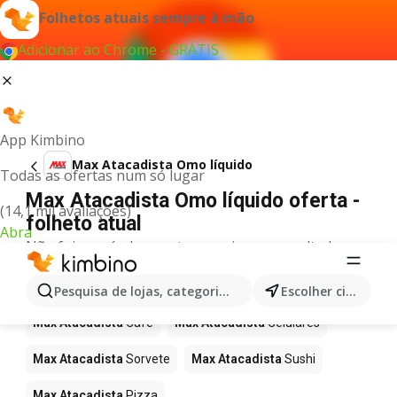
Folhetos atuais sempre à mão
Adicionar ao Chrome - GRÁTIS
App Kimbino
Max Atacadista Omo líquido
Todas as ofertas num só lugar
Max Atacadista Omo líquido oferta -
(14,1 mil avaliações)
folheto atual
Abra
Não foi possível encontrar quaisquer resultados
para este termo.
Mais produtos em Max Atacadista
Pesquisa de lojas, categorias,produtos...
Escolher cidade
Max Atacadista
Café
Max Atacadista
Celulares
Max Atacadista
Sorvete
Max Atacadista
Sushi
Max Atacadista
Pizza