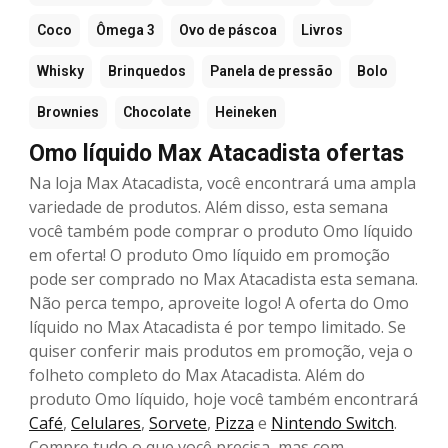
Coco
Ômega 3
Ovo de páscoa
Livros
Whisky
Brinquedos
Panela de pressão
Bolo
Brownies
Chocolate
Heineken
Omo líquido Max Atacadista ofertas
Na loja Max Atacadista, você encontrará uma ampla
variedade de produtos. Além disso, esta semana
você também pode comprar o produto Omo líquido
em oferta! O produto Omo líquido em promoção
pode ser comprado no Max Atacadista esta semana.
Não perca tempo, aproveite logo! A oferta do Omo
líquido no Max Atacadista é por tempo limitado. Se
quiser conferir mais produtos em promoção, veja o
folheto completo do Max Atacadista. Além do
produto Omo líquido, hoje você também encontrará
Café
,
Celulares
,
Sorvete
,
Pizza
e
Nintendo Switch
.
Compre tudo o que você precisa, mas com