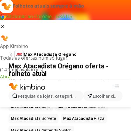
Folhetos atuais sempre à mão
Adicionar ao Chrome - GRÁTIS
App Kimbino
Max Atacadista Orégano
Todas as ofertas num só lugar
Max Atacadista Orégano oferta -
(14,1 mil avaliações)
folheto atual
Abra
Não foi possível encontrar quaisquer resultados
para este termo.
Mais produtos em Max Atacadista
Pesquisa de lojas, categorias,produtos...
Escolher cidade
Max Atacadista
Café
Max Atacadista
Celulares
Max Atacadista
Sorvete
Max Atacadista
Pizza
Max Atacadista
Nintendo Switch