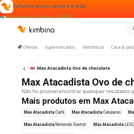
Folhetos atuais sempre à mão
Adicionar ao Chrome - GRÁTIS
Ofertas
Supermercados
Eletrônicos
Casa & Jar
Max Atacadista Ovo de chocolate
Max Atacadista Ovo de cho
Não foi possível encontrar quaisquer resultados p
Mais produtos em Max Ataca
Max Atacadista
Café
Max Atacadista
Celulares
Ma
Max Atacadista
Nintendo Switch
Max Atacadista
LEG