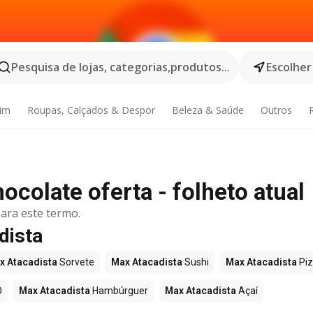
Pesquisa de lojas, categorias,produtos...
Escolher
dim
Roupas, Calçados & Despor
Beleza & Saúde
Outros
colate oferta - folheto atual
ara este termo.
dista
x Atacadista
Sorvete
Max Atacadista
Sushi
Max Atacadista
Pi
O
Max Atacadista
Hambúrguer
Max Atacadista
Açaí