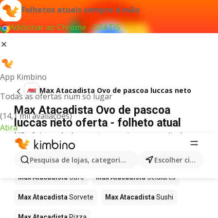
Folhetos atuais sempre à mão
Adicionar ao Chrome - GRÁTIS
App Kimbino
Max Atacadista Ovo de pascoa luccas neto
Todas as ofertas num só lugar
Max Atacadista Ovo de pascoa
(14,1 mil avaliações)
luccas neto oferta - folheto atual
Abra
Não foi possível encontrar quaisquer resultados
para este termo.
Mais produtos em Max Atacadista
Pesquisa de lojas, categorias,produtos...
Escolher cidade
Max Atacadista
Café
Max Atacadista
Celulares
Max Atacadista
Sorvete
Max Atacadista
Sushi
Max Atacadista
Pizza