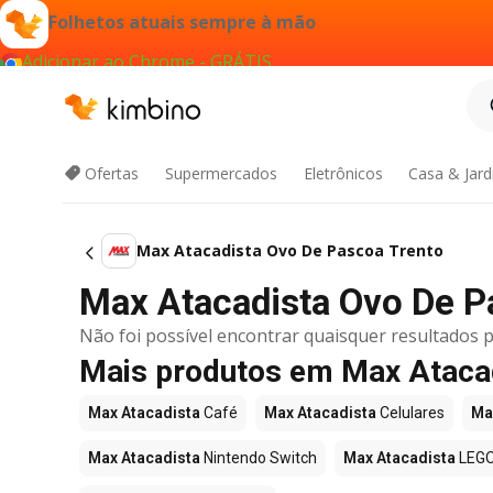
Folhetos atuais sempre à mão
Adicionar ao Chrome - GRÁTIS
Ofertas
Supermercados
Eletrônicos
Casa & Jar
Max Atacadista Ovo De Pascoa Trento
Max Atacadista Ovo De Pa
Não foi possível encontrar quaisquer resultados p
Mais produtos em Max Ataca
Max Atacadista
Café
Max Atacadista
Celulares
Ma
Max Atacadista
Nintendo Switch
Max Atacadista
LEG