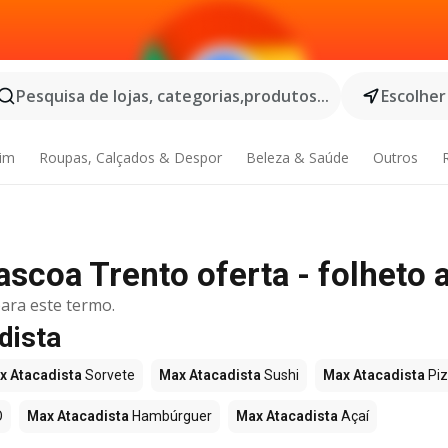
Pesquisa de lojas, categorias,produtos...
Escolher
dim
Roupas, Calçados & Despor
Beleza & Saúde
Outros
scoa Trento oferta - folheto a
ara este termo.
dista
x Atacadista
Sorvete
Max Atacadista
Sushi
Max Atacadista
Pi
O
Max Atacadista
Hambúrguer
Max Atacadista
Açaí