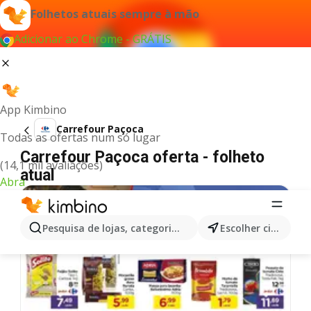
Folhetos atuais sempre à mão
Adicionar ao Chrome - GRÁTIS
App Kimbino
Carrefour Paçoca
Todas as ofertas num só lugar
Carrefour Paçoca oferta - folheto
(14,1 mil avaliações)
atual
Abra
Pesquisa de lojas, categorias,produtos...
Escolher cidade