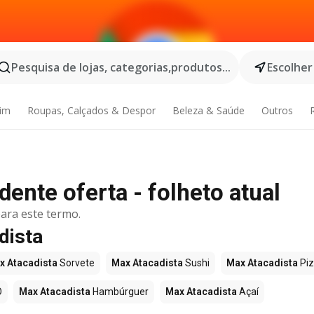
Pesquisa de lojas, categorias,produtos...
Escolher
dim
Roupas, Calçados & Despor
Beleza & Saúde
Outros
dente oferta - folheto atual
ara este termo.
dista
x Atacadista
Sorvete
Max Atacadista
Sushi
Max Atacadista
Pi
O
Max Atacadista
Hambúrguer
Max Atacadista
Açaí