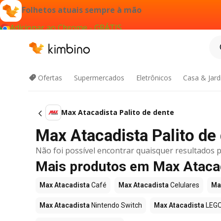
Folhetos atuais sempre à mão
Adicionar ao Chrome - GRÁTIS
Ofertas
Supermercados
Eletrônicos
Casa & Jar
Max Atacadista Palito de dente
Max Atacadista Palito de 
Não foi possível encontrar quaisquer resultados p
Mais produtos em Max Ataca
Max Atacadista
Café
Max Atacadista
Celulares
Ma
Max Atacadista
Nintendo Switch
Max Atacadista
LEG