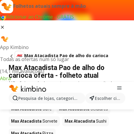
Folhetos atuais sempre à mão
Adicionar ao Chrome - GRÁTIS
App Kimbino
Max Atacadista Pao de alho do carioca
Todas as ofertas num só lugar
Max Atacadista Pao de alho do
(14,1 mil avaliações)
carioca oferta - folheto atual
Abra
Não foi possível encontrar quaisquer resultados
para este termo.
Mais produtos em Max Atacadista
Pesquisa de lojas, categorias,produtos...
Escolher cidade
Max Atacadista
Café
Max Atacadista
Celulares
Max Atacadista
Sorvete
Max Atacadista
Sushi
Max Atacadista
Pizza