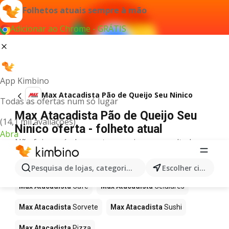
Folhetos atuais sempre à mão
Adicionar ao Chrome - GRÁTIS
App Kimbino
Max Atacadista Pão de Queijo Seu Ninico
Todas as ofertas num só lugar
Max Atacadista Pão de Queijo Seu
(14,1 mil avaliações)
Ninico oferta - folheto atual
Abra
Não foi possível encontrar quaisquer resultados
para este termo.
Mais produtos em Max Atacadista
Pesquisa de lojas, categorias,produtos...
Escolher cidade
Max Atacadista
Café
Max Atacadista
Celulares
Max Atacadista
Sorvete
Max Atacadista
Sushi
Max Atacadista
Pizza