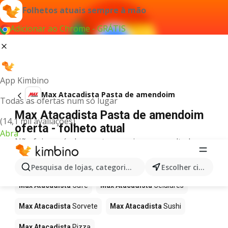
Folhetos atuais sempre à mão
Adicionar ao Chrome - GRÁTIS
App Kimbino
Max Atacadista Pasta de amendoim
Todas as ofertas num só lugar
Max Atacadista Pasta de amendoim
(14,1 mil avaliações)
oferta - folheto atual
Abra
Não foi possível encontrar quaisquer resultados
para este termo.
Mais produtos em Max Atacadista
Pesquisa de lojas, categorias,produtos...
Escolher cidade
Max Atacadista
Café
Max Atacadista
Celulares
Max Atacadista
Sorvete
Max Atacadista
Sushi
Max Atacadista
Pizza