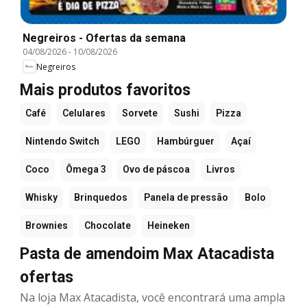
Negreiros - Ofertas da semana
04/08/2026
-
10/08/2026
Negreiros
Mais produtos favoritos
Café
Celulares
Sorvete
Sushi
Pizza
Nintendo Switch
LEGO
Hambúrguer
Açaí
Coco
Ômega 3
Ovo de páscoa
Livros
Whisky
Brinquedos
Panela de pressão
Bolo
Brownies
Chocolate
Heineken
Pasta de amendoim Max Atacadista
ofertas
Na loja Max Atacadista, você encontrará uma ampla