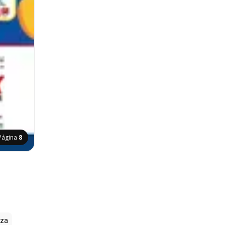
Página
8
zza