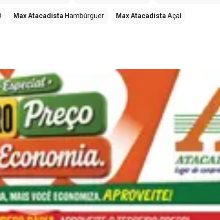
O
Max Atacadista
Hambúrguer
Max Atacadista
Açaí