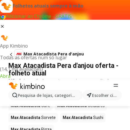
Folhetos atuais sempre à mão
Adicionar ao Chrome - GRÁTIS
App Kimbino
Max Atacadista Pera d'anjou
Todas as ofertas num só lugar
Max Atacadista Pera d'anjou oferta -
(14,1 mil avaliações)
folheto atual
Abra
Não foi possível encontrar quaisquer resultados
para este termo.
Mais produtos em Max Atacadista
Pesquisa de lojas, categorias,produtos...
Escolher cidade
Max Atacadista
Café
Max Atacadista
Celulares
Max Atacadista
Sorvete
Max Atacadista
Sushi
Max Atacadista
Pizza