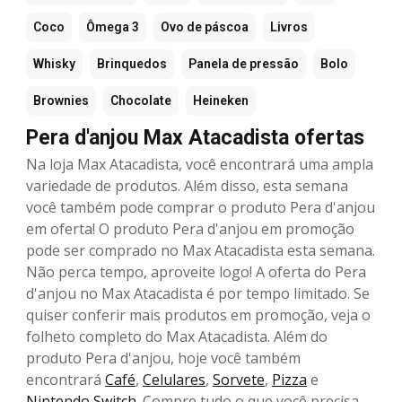
Coco
Ômega 3
Ovo de páscoa
Livros
Whisky
Brinquedos
Panela de pressão
Bolo
Brownies
Chocolate
Heineken
Pera d'anjou Max Atacadista ofertas
Na loja Max Atacadista, você encontrará uma ampla
variedade de produtos. Além disso, esta semana
você também pode comprar o produto Pera d'anjou
em oferta! O produto Pera d'anjou em promoção
pode ser comprado no Max Atacadista esta semana.
Não perca tempo, aproveite logo! A oferta do Pera
d'anjou no Max Atacadista é por tempo limitado. Se
quiser conferir mais produtos em promoção, veja o
folheto completo do Max Atacadista. Além do
produto Pera d'anjou, hoje você também
encontrará
Café
,
Celulares
,
Sorvete
,
Pizza
e
Nintendo Switch
. Compre tudo o que você precisa,