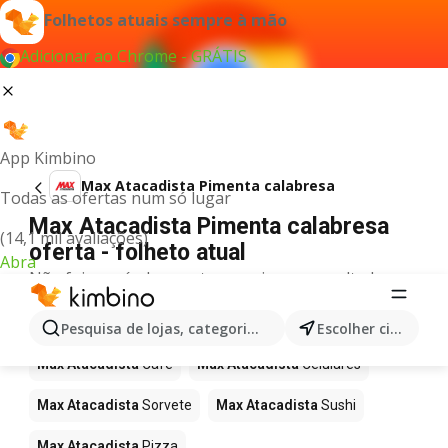
Folhetos atuais sempre à mão
Adicionar ao Chrome - GRÁTIS
App Kimbino
Max Atacadista Pimenta calabresa
Todas as ofertas num só lugar
Max Atacadista Pimenta calabresa
(14,1 mil avaliações)
oferta - folheto atual
Abra
Não foi possível encontrar quaisquer resultados
para este termo.
Mais produtos em Max Atacadista
Pesquisa de lojas, categorias,produtos...
Escolher cidade
Max Atacadista
Café
Max Atacadista
Celulares
Max Atacadista
Sorvete
Max Atacadista
Sushi
Max Atacadista
Pizza