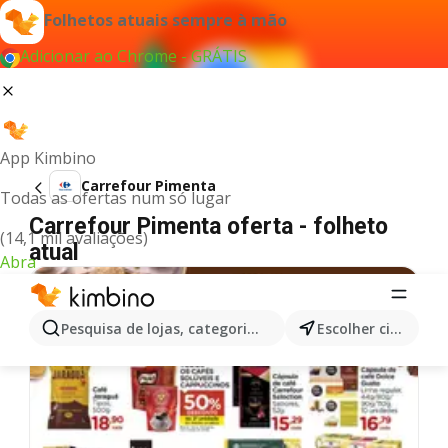
Folhetos atuais sempre à mão
Adicionar ao Chrome - GRÁTIS
App Kimbino
Carrefour Pimenta
Todas as ofertas num só lugar
Carrefour Pimenta oferta - folheto
(14,1 mil avaliações)
atual
Abra
Pesquisa de lojas, categorias,produtos...
Escolher cidade