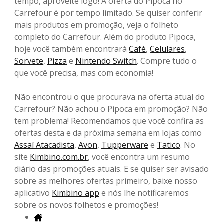
tempo, aproveite logo! A oferta do Pipoca no
Carrefour é por tempo limitado. Se quiser conferir
mais produtos em promoção, veja o folheto
completo do Carrefour. Além do produto Pipoca,
hoje você também encontrará
Café
,
Celulares
,
Sorvete
,
Pizza
e
Nintendo Switch
. Compre tudo o
que você precisa, mas com economia!
Não encontrou o que procurava na oferta atual do
Carrefour? Não achou o Pipoca em promoção? Não
tem problema! Recomendamos que você confira as
ofertas desta e da próxima semana em lojas como
Assaí Atacadista
,
Avon
,
Tupperware
e
Tatico
. No
site
Kimbino.com.br
, você encontra um resumo
diário das promoções atuais. E se quiser ser avisado
sobre as melhores ofertas primeiro, baixe nosso
aplicativo
Kimbino app
e nós lhe notificaremos
sobre os novos folhetos e promoções!