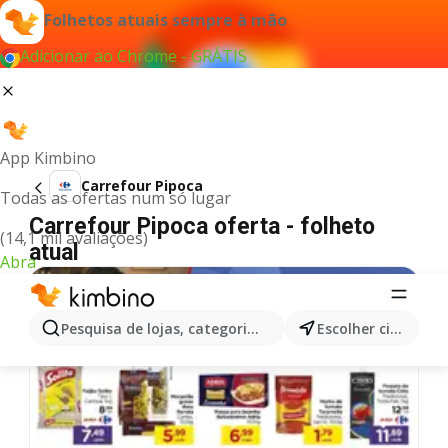
Folhetos atuais sempre à mão
Adicionar ao Chrome - GRÁTIS
App Kimbino
Carrefour Pipoca
Todas as ofertas num só lugar
Carrefour Pipoca oferta - folheto
(14,1 mil avaliações)
atual
Abra
Pesquisa de lojas, categorias,produtos...
Escolher cidade