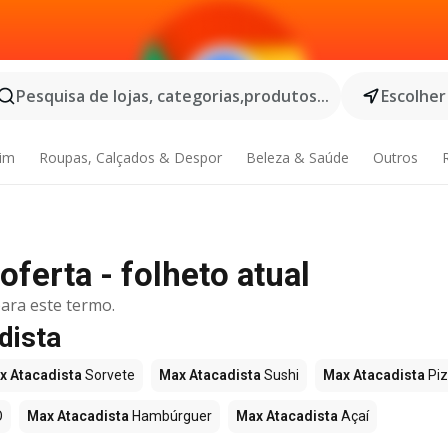
Pesquisa de lojas, categorias,produtos...
Escolher
dim
Roupas, Calçados & Despor
Beleza & Saúde
Outros
ferta - folheto atual
ara este termo.
dista
x Atacadista
Sorvete
Max Atacadista
Sushi
Max Atacadista
Pi
O
Max Atacadista
Hambúrguer
Max Atacadista
Açaí