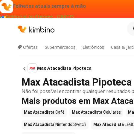
Folhetos atuais sempre à mão
Adicionar ao Chrome - GRÁTIS
Ofertas
Supermercados
Eletrônicos
Casa & Jar
Max Atacadista Pipoteca
Max Atacadista Pipoteca o
Não foi possível encontrar quaisquer resultados p
Mais produtos em Max Ataca
Max Atacadista
Café
Max Atacadista
Celulares
Ma
Max Atacadista
Nintendo Switch
Max Atacadista
LEG