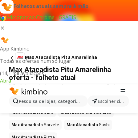
Folhetos atuais sempre à mão
Adicionar ao Chrome - GRÁTIS
App Kimbino
Max Atacadista Pitu Amarelinha
Todas as ofertas num só lugar
Max Atacadista Pitu Amarelinha
(14,1 mil avaliações)
oferta - folheto atual
Abra
Não foi possível encontrar quaisquer resultados
para este termo.
Mais produtos em Max Atacadista
Pesquisa de lojas, categorias,produtos...
Escolher cidade
Max Atacadista
Café
Max Atacadista
Celulares
Max Atacadista
Sorvete
Max Atacadista
Sushi
Max Atacadista
Pizza