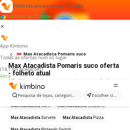
Folhetos atuais sempre à mão
Adicionar ao Chrome - GRÁTIS
App Kimbino
Max Atacadista Pomaris suco
Todas as ofertas num só lugar
Max Atacadista Pomaris suco oferta
(14,1 mil avaliações)
- folheto atual
Abra
Não foi possível encontrar quaisquer resultados
para este termo.
Mais produtos em Max Atacadista
Pesquisa de lojas, categorias,produtos...
Escolher cidade
Max Atacadista
Café
Max Atacadista
Celulares
Max Atacadista
Sorvete
Max Atacadista
Pizza
Max Atacadista
Nintendo Switch