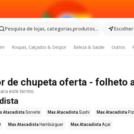
Pesquisa de lojas, categorias,produtos...
Escolher
dim
Roupas, Calçados & Despor
Beleza & Saúde
Outros
 de chupeta oferta - folheto a
ara este termo.
dista
x Atacadista
Sorvete
Max Atacadista
Sushi
Max Atacadista
Pi
O
Max Atacadista
Hambúrguer
Max Atacadista
Açaí