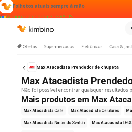
Folhetos atuais sempre à mão
Adicionar ao Chrome - GRÁTIS
Ofertas
Supermercados
Eletrônicos
Casa & Jar
Max Atacadista Prendedor de chupeta
Max Atacadista Prendedor
Não foi possível encontrar quaisquer resultados p
Mais produtos em Max Ataca
Max Atacadista
Café
Max Atacadista
Celulares
Ma
Max Atacadista
Nintendo Switch
Max Atacadista
LEG