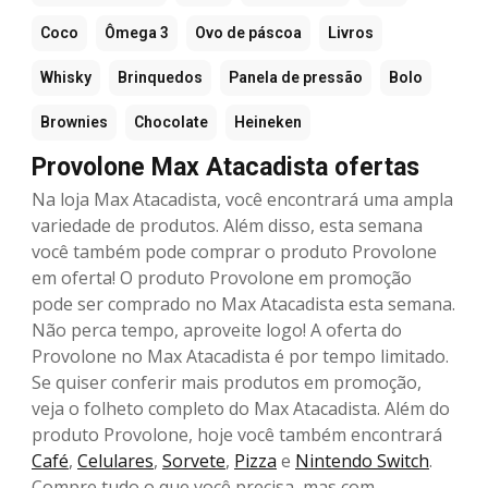
Coco
Ômega 3
Ovo de páscoa
Livros
Whisky
Brinquedos
Panela de pressão
Bolo
Brownies
Chocolate
Heineken
Provolone Max Atacadista ofertas
Na loja Max Atacadista, você encontrará uma ampla
variedade de produtos. Além disso, esta semana
você também pode comprar o produto Provolone
em oferta! O produto Provolone em promoção
pode ser comprado no Max Atacadista esta semana.
Não perca tempo, aproveite logo! A oferta do
Provolone no Max Atacadista é por tempo limitado.
Se quiser conferir mais produtos em promoção,
veja o folheto completo do Max Atacadista. Além do
produto Provolone, hoje você também encontrará
Café
,
Celulares
,
Sorvete
,
Pizza
e
Nintendo Switch
.
Compre tudo o que você precisa, mas com