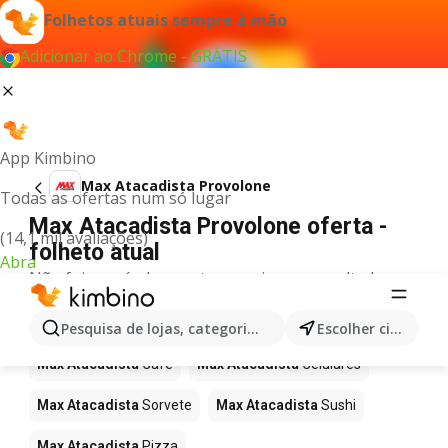
Folhetos atuais sempre à mão
Adicionar ao Chrome - GRÁTIS
App Kimbino
Max Atacadista Provolone
Todas as ofertas num só lugar
Max Atacadista Provolone oferta -
(14,1 mil avaliações)
folheto atual
Abra
Não foi possível encontrar quaisquer resultados
para este termo.
Mais produtos em Max Atacadista
Pesquisa de lojas, categorias,produtos...
Escolher cidade
Max Atacadista
Café
Max Atacadista
Celulares
Max Atacadista
Sorvete
Max Atacadista
Sushi
Max Atacadista
Pizza