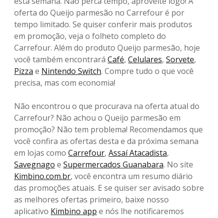
esta semana. Não perca tempo, aproveite logo! A
oferta do Queijo parmesão no Carrefour é por
tempo limitado. Se quiser conferir mais produtos
em promoção, veja o folheto completo do
Carrefour. Além do produto Queijo parmesão, hoje
você também encontrará
Café
,
Celulares
,
Sorvete
,
Pizza
e
Nintendo Switch
. Compre tudo o que você
precisa, mas com economia!
Não encontrou o que procurava na oferta atual do
Carrefour? Não achou o Queijo parmesão em
promoção? Não tem problema! Recomendamos que
você confira as ofertas desta e da próxima semana
em lojas como
Carrefour
,
Assaí Atacadista
,
Savegnago
e
Supermercados Guanabara
. No site
Kimbino.com.br
, você encontra um resumo diário
das promoções atuais. E se quiser ser avisado sobre
as melhores ofertas primeiro, baixe nosso
aplicativo
Kimbino app
e nós lhe notificaremos