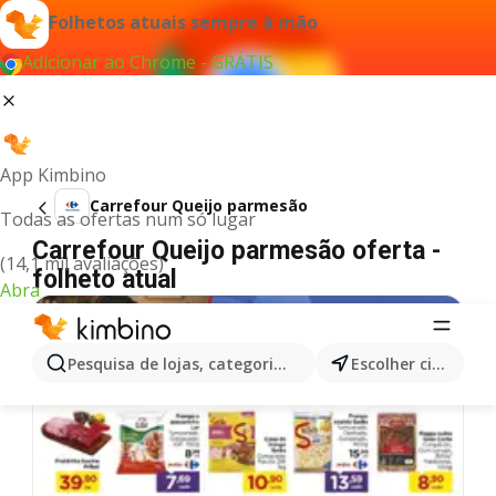
Folhetos atuais sempre à mão
Adicionar ao Chrome - GRÁTIS
App Kimbino
Carrefour Queijo parmesão
Todas as ofertas num só lugar
Carrefour Queijo parmesão oferta -
(14,1 mil avaliações)
folheto atual
Abra
Pesquisa de lojas, categorias,produtos...
Escolher cidade