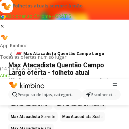
Folhetos atuais sempre à mão
Adicionar ao Chrome - GRÁTIS
App Kimbino
Max Atacadista Quentão Campo Largo
Todas as ofertas num só lugar
Max Atacadista Quentão Campo
(14,1 mil avaliações)
Largo oferta - folheto atual
Abra
Não foi possível encontrar quaisquer resultados
para este termo.
Mais produtos em Max Atacadista
Pesquisa de lojas, categorias,produtos...
Escolher cidade
Max Atacadista
Café
Max Atacadista
Celulares
Max Atacadista
Sorvete
Max Atacadista
Sushi
Max Atacadista
Pizza