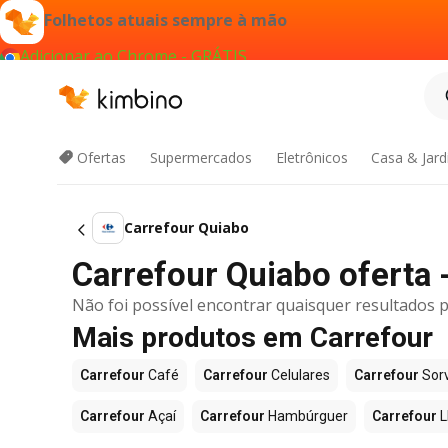
Folhetos atuais sempre à mão
Adicionar ao Chrome - GRÁTIS
Ofertas
Supermercados
Eletrônicos
Casa & Jar
Carrefour Quiabo
Carrefour Quiabo oferta -
Não foi possível encontrar quaisquer resultados p
Mais produtos em Carrefour
Carrefour
Café
Carrefour
Celulares
Carrefour
Sor
Carrefour
Açaí
Carrefour
Hambúrguer
Carrefour
L