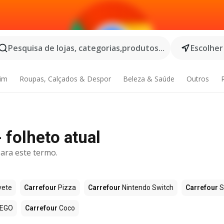
Pesquisa de lojas, categorias,produtos...
Escolher
dim
Roupas, Calçados & Despor
Beleza & Saúde
Outros
 folheto atual
ara este termo.
vete
Carrefour
Pizza
Carrefour
Nintendo Switch
Carrefour
S
EGO
Carrefour
Coco