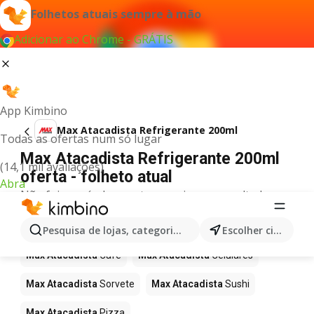
Folhetos atuais sempre à mão
Adicionar ao Chrome - GRÁTIS
App Kimbino
Max Atacadista Refrigerante 200ml
Todas as ofertas num só lugar
Max Atacadista Refrigerante 200ml
(14,1 mil avaliações)
oferta - folheto atual
Abra
Não foi possível encontrar quaisquer resultados
para este termo.
Mais produtos em Max Atacadista
Pesquisa de lojas, categorias,produtos...
Escolher cidade
Max Atacadista
Café
Max Atacadista
Celulares
Max Atacadista
Sorvete
Max Atacadista
Sushi
Max Atacadista
Pizza