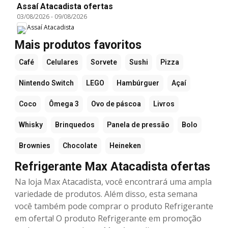
Assaí Atacadista ofertas
03/08/2026
-
09/08/2026
Assaí Atacadista
Mais produtos favoritos
Café
Celulares
Sorvete
Sushi
Pizza
Nintendo Switch
LEGO
Hambúrguer
Açaí
Coco
Ômega 3
Ovo de páscoa
Livros
Whisky
Brinquedos
Panela de pressão
Bolo
Brownies
Chocolate
Heineken
Refrigerante Max Atacadista ofertas
Na loja Max Atacadista, você encontrará uma ampla
variedade de produtos. Além disso, esta semana
você também pode comprar o produto Refrigerante
em oferta! O produto Refrigerante em promoção