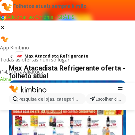
Folhetos atuais sempre à mão
Adicionar ao Chrome - GRÁTIS
App Kimbino
Max Atacadista Refrigerante
Todas as ofertas num só lugar
Max Atacadista Refrigerante oferta -
(14,1 mil avaliações)
folheto atual
Abra
Pesquisa de lojas, categorias,produtos...
Escolher cidade