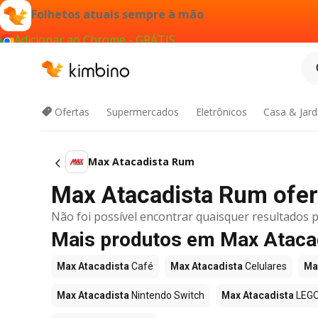
Folhetos atuais sempre à mão
Adicionar ao Chrome - GRÁTIS
Ofertas
Supermercados
Eletrônicos
Casa & Jar
Max Atacadista Rum
Max Atacadista Rum ofert
Não foi possível encontrar quaisquer resultados p
Mais produtos em Max Ataca
Max Atacadista
Café
Max Atacadista
Celulares
Ma
Max Atacadista
Nintendo Switch
Max Atacadista
LEG