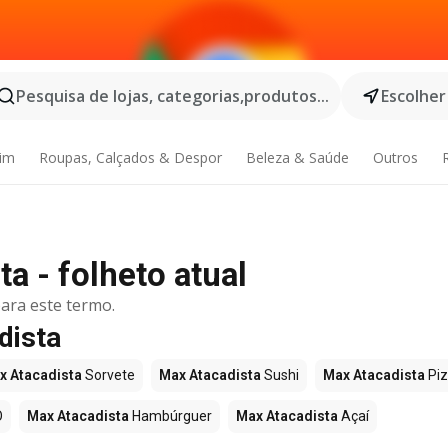
Pesquisa de lojas, categorias,produtos...
Escolher
dim
Roupas, Calçados & Despor
Beleza & Saúde
Outros
a - folheto atual
ara este termo.
dista
x Atacadista
Sorvete
Max Atacadista
Sushi
Max Atacadista
Pi
O
Max Atacadista
Hambúrguer
Max Atacadista
Açaí